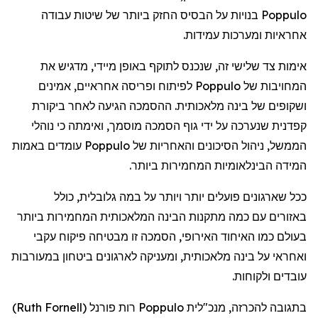
Poppulo
בנויות
על
הבסיס
החזק
ביותר
של
שיטות
עבודה
אחראיות
ומערכות
עמידות
.
אימות
צד
שלישי
זה
,
שנכנס
לתוקף
באופן
מיידי
,
מדגיש
את
המחויבות
של
Poppulo
לפיתוח
ופריסה
אחראיים
,
אמינים
ושקופים
של
בינה
מלאכותית
.
ההסמכה
הגיעה
לאחר
ביקורת
קפדנית
שנערכה
על
ידי
גוף
הסמכה
מוסמך
,
ואימתה
כי
נוהלי
הממשל
,
ניהול
הסיכונים
והאחריות
של
Poppulo
עומדים
באמות
המידה
הבינלאומיות
המחמירות
ביותר
.
ככל
שארגונים
פועלים
יותר
ויותר
על
במה
גלובלית
,
כולל
באזורים
עם
כמה
מתקנות
הבינה
המלאכותית
המחמירות
ביותר
בעולם
כמו
האיחוד
האירופי
,
הסמכה
זו
מבטיחה
פיקוח
עקבי
ואחראי
על
בינה
מלאכותית
,
ומעניקה
לארגונים
ביטחון
במעורבות
עובדים
ולקוחות
.
בתגובה
להכרזה
,
מנכ"לית
Poppulo
רות
פורנל
(
Ruth Fornell
)