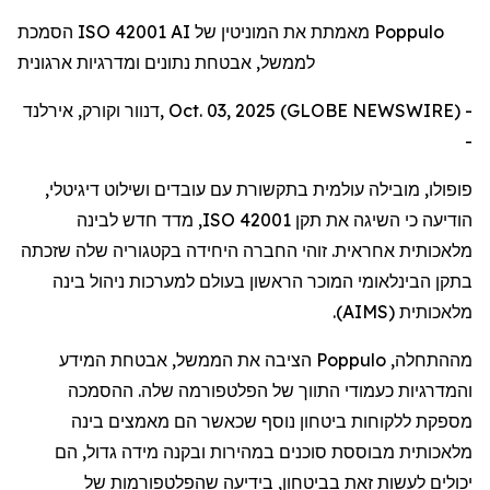
הסמכת ISO 42001 AI מאמתת את המוניטין של Poppulo
לממשל, אבטחת נתונים ומדרגיות ארגונית
דנוור וקורק, אירלנד, Oct. 03, 2025 (GLOBE NEWSWIRE) -
-
פופולו
,
מובילה
עולמית
בתקשורת
עם
עובדים
ושילוט
דיגיטלי
,
הודיעה
כי
השיגה
את
תקן
ISO 42001
,
מדד
חדש
לבינה
מלאכותית
אחראית
.
זוהי
החברה
היחידה
בקטגוריה
שלה
שזכתה
בתקן
הבינלאומי
המוכר
הראשון
בעולם
למערכות
ניהול
בינה
מלאכותית
(
AIMS
).
מההתחלה
,
Poppulo
הציבה
את
הממשל
,
אבטחת
המידע
והמדרגיות
כעמודי
התווך
של
הפלטפורמה
שלה
.
ההסמכה
מספקת
ללקוחות
ביטחון
נוסף
שכאשר
הם
מאמצים
בינה
מלאכותית
מבוססת
סוכנים
במהירות
ובקנה
מידה
גדול
,
הם
יכולים
לעשות
זאת
בביטחון
,
בידיעה
שהפלטפורמות
של