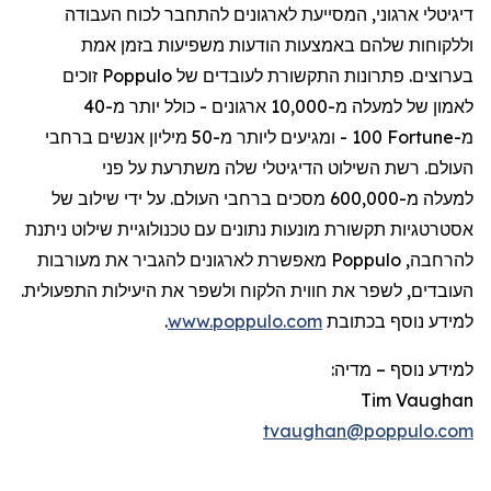
דיגיטלי
ארגוני
,
המסייעת
לארגונים
להתחבר
לכוח
העבודה
וללקוחות
שלהם
באמצעות
הודעות
משפיעות
בזמן
אמת
בערוצים
.
פתרונות
התקשורת
לעובדים
של
Poppulo
זוכים
לאמון
של
למעלה
מ-10,000
ארגונים
-
כולל
יותר
מ-40
מ-
Fortune
100 -
ומגיעים
ליותר
מ-50
מיליון
אנשים
ברחבי
העולם
.
רשת
השילוט
הדיגיטלי
שלה
משתרעת
על
פני
למעלה
מ-600,000
מסכים
ברחבי
העולם
.
על
ידי
שילוב
של
אסטרטגיות
תקשורת
מונעות
נתונים
עם
טכנולוגיית
שילוט
ניתנת
להרחבה
,
Poppulo
מאפשרת
לארגונים
להגביר
את
מעורבות
העובדים
,
לשפר
את
חווית
הלקוח
ולשפר
את
היעילות
התפעולית
.
למידע
נוסף
בכתובת
www.poppulo.com
.
למידע נוסף
–
מדיה:
Tim Vaughan
tvaughan@poppulo.com