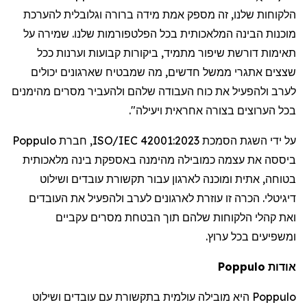
הלקוחות
שלנו
,
זה
מספק
אמת
מידה
ברורה
וגלובלית
להערכת
מוכנות
הבינה
המלאכותית
בכל
הפלטפורמות
שלנו
.
שמירה
על
תאימות
דורשת
שיפור
מתמיד
,
ביקורות
קבועות
וערנות
ככל
שצצים
אתגרי
ממשל
חדשים
,
מה
שמבטיח
שארגונים
יכולים
לערב
ולהפעיל
את
כוח
העבודה
שלהם
ולהעביר
מסרים
מהימנים
בכל
הערוצים
בצורה
אחראית
ויעילה
".
על
ידי
השגת
הסמכת
ISO/IEC 42001:2023,
חברת
Poppulo
ביססה
את
עצמה
כמובילה
מהימנה
באספקת
בינה
מלאכותית
בטוחה
,
אתית
ומוכנה
לארגון
עבור
תקשורת
עובדים
ושילוט
דיגיטלי
.
הכרה
זו
עוזרת
לארגונים
לערב
ולהפעיל
את
העובדים
ואת
קהלי
הלקוחות
שלהם
תוך
הבטחת
מסרים
עקביים
ומשפיעים
בכל
ערוץ
.
אודות
Poppulo
Poppulo
היא
מובילה
עולמית
בתקשורת
עם
עובדים
ושילוט