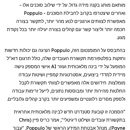
מותאם
מותג
בקנה
מידה
גדול
.
על
ידי
שילוב
סוכנים
אלו
-
ואחרים
שיצטרפו
בקרוב
לחבילת
הסוכנים
-
Poppulo
מאפשרת
לצוותים
ארגוניים
לנוע
מהר
יותר
,
לתקשר
בצורה
חכמה
יותר
וליצור
קשר
עם
קהלים
בצורה
יעילה
יותר
בכל
נקודת
מגע
.
בהתבסס
על
המומנטום
הזה
,
Poppulo
הציגה
גם
יכולות
חדשות
וחזקות
בפלטפורמת
תקשורת
העובדים
שלה
,
כולל
תרגום
דוא"ל
המופעל
על
ידי
בינה
מלאכותית
ועוזר
AI
אישי
המספק
גישה
מיידית
למדדי
ביצועים
,
אסטרטגיות
קמפיין
ושיטות
עבודה
מומלצות
.
חידושים
אלה
מאפשרים
לצוותי
תקשורת
לקבל
החלטות
מהירות
יותר
ומבוססות
נתונים
,
לייעל
זרימות
עבודה
ולספק
מסרים
רלוונטיים
ומשפיעים
יותר
בקרב
קהלים
גלובליים
.
"
הסמכה
זו
קובעת
סטנדרט
חדש
לבינה
מלאכותית
אחראית
בתקשורת
עובדים
ושילוט
דיגיטלי
",
אמר
כריס
פיין
(
Chris
Payne
)
,
מנהל
אבטחת
המידע
הראשי
של
Poppulo
. "
עבור