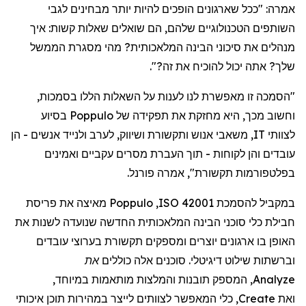
אמרה
: "
ככל
שארגונים
הופכים
להיות
יותר
מבחינים
לגבי
השותפים
הטכנולוגיים
שלהם
,
הם
שואלים
שאלות
קשות
:
איך
מנהלים
את
סיכוני
הבינה
המלאכותית
?
מהי
מסגרת
הממשל
שלך
?
אתה
יכול
להוכיח
את
זה
?".
"
הסמכה
זו
מאפשרת
לנו
לענות
על
השאלות
הללו
בסמכות
,
וחשוב
מכך
,
היא
מחזקת
את
תפקידה
של
Poppulo
בסיוע
לצוותי
IT,
משאבי
אנוש
ותקשורת
ושיווק
,
לערב
ולנייד
אנשים
-
הן
עובדים
והן
לקוחות -
תוך
העברת
מסרים
עקביים
ואמינים
בפלטפורמות
תקשורת",
אמר
ה
פורנל
.
במקביל
להסמכת
ISO 42001
,
Poppulo
מאיצה
את
פריסת
חבילת
כלי
סוכני
הבינה
המלאכותית
החדשה
שנועדה
לשנות
את
האופן
בו
ארגונים
יוצרים
ומספקים
תקשורת
בערוצי
עובדים
וברשתות
שילוט
דיגיטלי
.
סוכנים
אלה
כוללים
את
Analyze
,
המספק
תובנות
והמלצות
מותאמות
במיוחד
,
ואת
Create
,
כלי
המאפשר
לצוותים
לייצר
במהירות
תוכן
איכותי