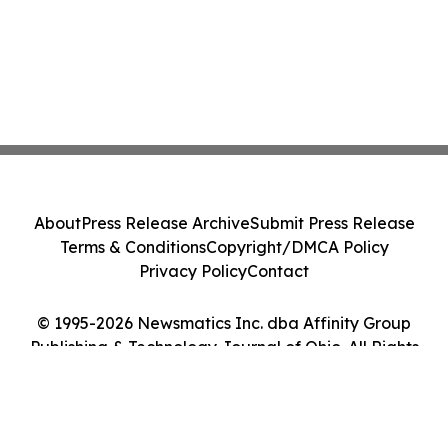
About
Press Release Archive
Submit Press Release
Terms & Conditions
Copyright/DMCA Policy
Privacy Policy
Contact
© 1995-2026 Newsmatics Inc. dba Affinity Group
Publishing & Technology Journal of Ohio. All Rights
Reserved.
Cookie Settings / Your Privacy Choices