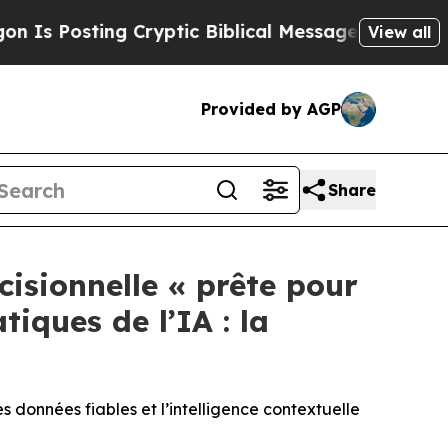
 Cryptic Biblical Messages on Social Media
Big F
View all
Provided by AGP
Share
cisionnelle « prête pour
iques de l’IA : la
données fiables et l’intelligence contextuelle