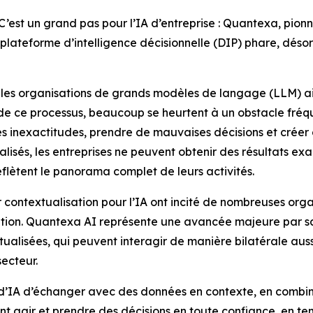
 un grand pas pour l’IA d’entreprise : Quantexa, pionnier
 plateforme d’intelligence décisionnelle (DIP) phare, dés
r les organisations de grands modèles de langage (LLM) ai
de ce processus, beaucoup se heurtent à un obstacle fréque
 les inexactitudes, prendre de mauvaises décisions et cré
isés, les entreprises ne peuvent obtenir des résultats exact
eflètent le panorama complet de leurs activités.
r contextualisation pour l’IA ont incité de nombreuses orga
tation. Quantexa AI représente une avancée majeure par s
tualisées, qui peuvent interagir de manière bilatérale aus
secteur.
d’IA d’échanger avec des données en contexte, en combin
vent agir et prendre des décisions en toute confiance, en te