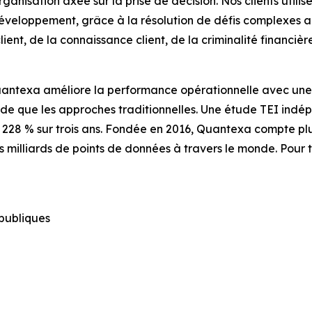
anisation axée sur la prise de décision. Nos clients utili
développement, grâce à la résolution de défis complexes au
ient, de la connaissance client, de la criminalité financiè
uantexa améliore la performance opérationnelle avec une 
ide que les approches traditionnelles. Une étude TEI indép
 228 % sur trois ans. Fondée en 2016, Quantexa compte plu
des milliards de points de données à travers le monde. Pou
 publiques