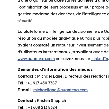
d’une organisation axée sur les données à une org
l’optimisation de leurs processus et leur propre 
gestion moderne des données, de l’intelligence cl
sécurité.
La plateforme d’intelligence décisionnelle de Q
résolution du modèle analytique 60 fois plus rap
avaient constaté un retour sur investissement de
d’utilisateurs internationaux, travaillant avec 
www.quantexa.com
ou suivez-nous sur
LinkedIn
.
Demandes d’information des médias
Contact :
Michael Lane, Directeur des relations
Tél. :
+1 917 450 7387
E-mail
:
michaellane@quantexa.com
Contact :
Kristen Stippich
Tél. :
+1 608 213 8324