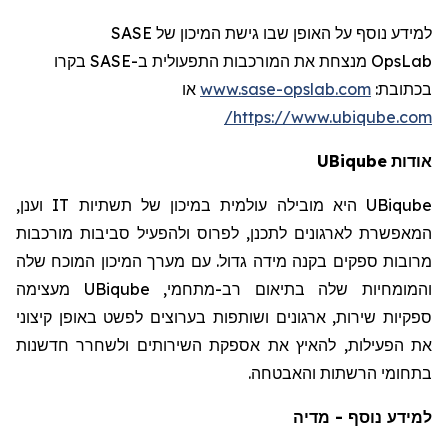
SASE
למידע נוסף על האופן שבו גישת המיכון של
רו
בק
SASE
מנצחת את המורכבות התפעולית ב-
OpsLab
או
www.sase-opslab.com
:
בכתובת
https://www.ubiqube.com/
UBiqube
אודות
וענן,
IT
היא מובילה עולמית במיכון של תשתיות
UBiqube
המאפשרת לארגונים לתכנן, לפרוס ולהפעיל סביבות מורכבות
מרובות ספקים בקנה מידה גדול. עם מערך המיכון המוכח שלה
מעצימה
UBiqube
והמומחיות שלה בתיאום רב-מתחמי,
ספקיות שירות, ארגונים ושותפות בערוצים לפשט באופן קיצוני
את הפעילות, להאיץ את אספקת השירותים ולשחרר חדשנות
בתחומי הרשתות והאבטחה.
למידע נוסף - מדיה