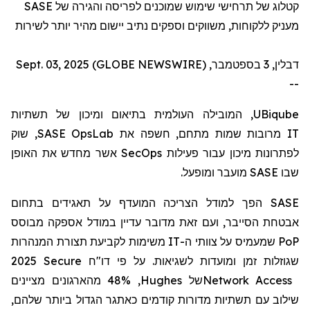
SASE
קטלוג של תרחישי שימוש שמוכנים לפריסה והגירה של
מעניק ללקוחות, משווקים וספקים נתיב יישום מהיר יותר לשירות
דבלין, 3 בספטמבר, Sept. 03, 2025 (GLOBE NEWSWIRE)
--
, המובילה העולמית בתיאום ומיכון של תשתיות
UBiqube
, שוק
SASE OpsLab
מרובות שמות מתחם, חשפה את
IT
אשר מחדש את האופן
SecOps
לפתרונות מיכון עבור פעילות
מועבר ומופעל.
SASE
שבו
הפך למודל הצריכה המועדף על תאגידים בתחום
SASE
אבטחת הסייבר, ועם זאת מדובר עדיין במודל אספקה
מבוסס
משימות לקביעת תצורת המנהרות
IT
שמעמיס על צוותי ה-
PoP
2025 Secure
דו"ח
שגוזלות זמן ומועדות לשגיאות. על פי
, 48% מהארגונים מציינים
Hughes
של
Network Access
שילוב עם תשתיות מדורות קודמים כאתגר הגדול ביותר שלהם,