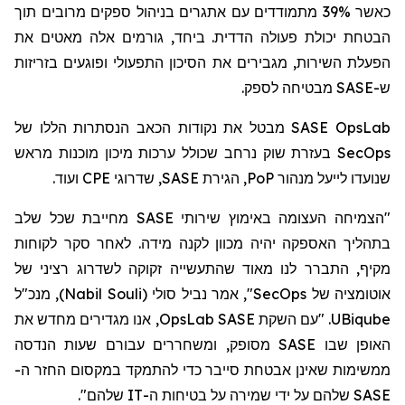
כאשר 39% מתמודדים עם אתגרים בניהול ספקים מרובים תוך
הבטחת יכולת פעולה הדדית. ביחד, גורמים אלה מאטים את
הפעלת השירות, מגבירים את הסיכון התפעולי ופוגעים בזריזות
מבטיחה לספק.
SASE
ש-
מבטל את נקודות הכאב הנסתרות הללו של
SASE OpsLab
בעזרת שוק נרחב שכולל ערכות מיכון מוכנות מראש
SecOps
ועוד.
CPE
, שדרוגי
SASE
, הגירת
PoP
שנועדו לייעל מנהור
"הצמיחה העצומה באימוץ שירותי SASE מחייבת שכל שלב
בתהליך האספקה יהיה מכוון לקנה מידה. לאחר סקר לקוחות
מקיף, התברר לנו מאוד שהתעשייה זקוקה לשדרוג רציני של
, מנכ"ל
)
Nabil Souli
(
סולי
", אמר נביל
SecOps
אוטומציה של
, אנו מגדירים מחדש את
OpsLab
. "עם השקת SASE
UBiqube
האופן שבו SASE מסופק, ומשחררים עבורם שעות הנדסה
ממשימות שאינן אבטחת סייבר כדי להתמקד
במקסום
החזר ה-
SASE שלהם על ידי שמירה על בטיחות ה-IT שלהם".