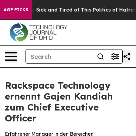
ple Are Sick and Tired of This Politics of Hatred”
The 
AGP PICKS
Rackspace Technology
ernennt Gajen Kandiah
zum Chief Executive
Officer
Erfahrener Manager in den Bereichen